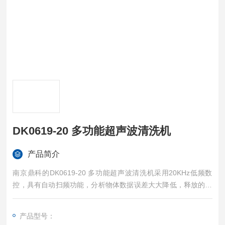
DK0619-20 多功能超声波清洗机
产品简介
南京鼎科的DK0619-20 多功能超声波清洗机采用20KHz低频数
控，具有自动扫频功能，分析物体数据误差大大降低，释放的能
量更强，能够有效清除顽固污垢，对清洗物件效率提升；采用脉
冲模式，持续变换，深度清洁，能量瞬间达到峰值后又迅速返回
产品型号：
其初始值，从而达到更强的清洗目的；超声功率0-100%可调，