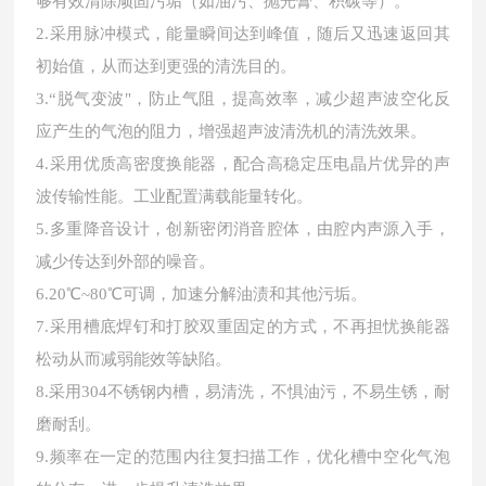
够有效清除顽固污垢（如油污、抛光膏、积碳等）。
2.采用脉冲模式，能量瞬间达到峰值，随后又迅速返回其
初始值，从而达到更强的清洗目的。
3.“脱气变波"，防止气阻，提高效率，减少超声波空化反
应产生的气泡的阻力，增强超声波清洗机的清洗效果。
4.采用优质高密度换能器，配合高稳定压电晶片优异的声
波传输性能。工业配置满载能量转化。
5.多重降音设计，创新密闭消音腔体，由腔内声源入手，
减少传达到外部的噪音。
6.20℃~80℃可调，加速分解油渍和其他污垢。
7.采用槽底焊钉和打胶双重固定的方式，不再担忧换能器
松动从而减弱能效等缺陷。
8.采用304不锈钢内槽，易清洗，不惧油污，不易生锈，耐
磨耐刮。
9.频率在一定的范围内往复扫描工作，优化槽中空化气泡