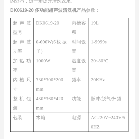
的分布，进一步提升清洗效果。
DK0619-20 多功能超声波清洗机
产品参数：
超声波
DK0619-20
内槽容
19L
型号
积
超声波
0-600W(6枚振
时间设
1-9999s
功率
子）
置
加热功
1000W
温度设
20~80℃
率
置
内槽尺
330*300*200
频率
20KHz
寸
mm
整机包
430*360*420
功能
脉冲/脱气/扫频
装
mm
包装
木箱
电源
AC220V~240V/5
0HZ