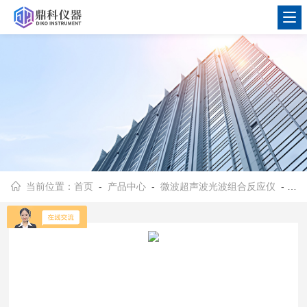
当前位置：
首页
-
产品中心
-
微波超声波光波组合反应仪
-
超