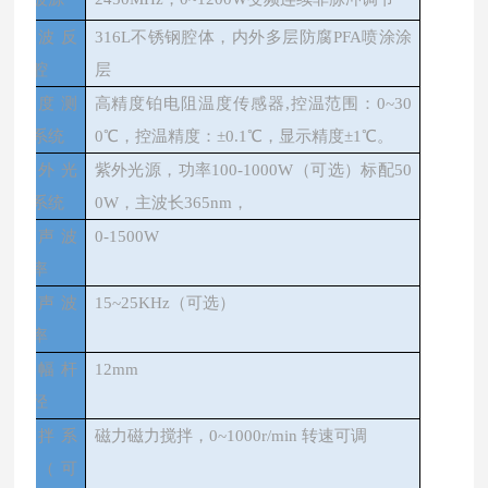
微波反
316L不锈钢腔体，内外多层防腐PFA喷涂涂
应腔
层
温度测
高精度铂电阻温度传感器,控温范围：0~30
控系统
0℃，控温精度：±0.1℃，显示精度±1℃。
紫外光
紫外光源，功率100-1000W（可选）标配50
源系统
0W，主波长365nm，
超声波
0-1500W
功率
超声波
15~25KHz（可选）
频率
变幅杆
12mm
直径
搅拌系
磁力磁力搅拌，0~1000r/min 转速可调
统（可