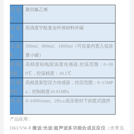
带压釜
聚四氟乙烯
材质
带压釜
高强度宇航复合纤维材料外罐
外罐
带压釜
500ml、800ml、1000ml（可在釜内置入低容
容量
量小罐）
温度测
高精度铂电阻温度传感器,控温范围：0~30
控系统
0℃，控温精度：±0.1℃
压力测
高精度新型压力传感器，控压范围：0~15MP
控系统
a，控制精度±0.01MPa
搅拌系
0~1000r/min; 2Pa.s;高压密封下的桨式搅拌
统
产品应用：
DKUVW-Ⅱ
微波/光波/超声波多功能合成反应仪
（含带压