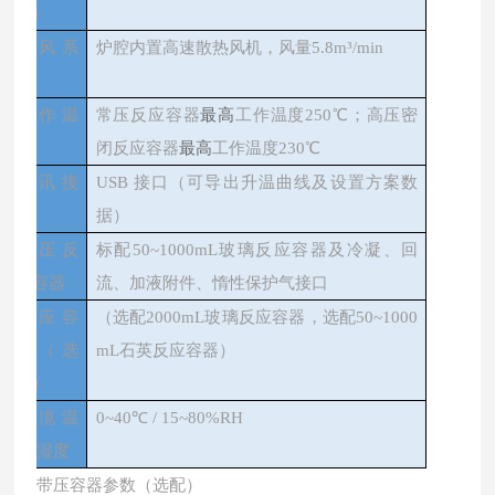
选）
排风系
炉腔内置高速散热风机，风量5.8m³/min
统
最高
工作温
常压反应容器
工作温度250℃；高压密
最高
度
闭反应容器
工作温度230℃
通讯接
USB 接口（可导出升温曲线及设置方案数
口
据）
常压反
标配50~1000mL玻璃反应容器及冷凝、回
应容器
流、加液附件、惰性保护气接口
反应容
（选配2000mL玻璃反应容器，选配50~1000
器（选
mL石英反应容器）
配）
环境温
0~40℃ / 15~80%RH
度/湿度
带压容器参数（选配）