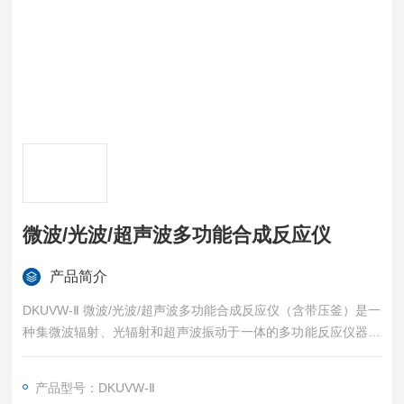
微波/光波/超声波多功能合成反应仪
产品简介
DKUVW-Ⅱ 微波/光波/超声波多功能合成反应仪（含带压釜）是一
种集微波辐射、光辐射和超声波振动于一体的多功能反应仪器，
具有多种辐射方式和参数调节功能，适用于多种化学反应的研究
和应用。它是一种实验室工具，可以提高反应效率、节省时间和
产品型号：DKUVW-Ⅱ
能源消耗。为微波化学工作者提供了一个便利的研究平台。